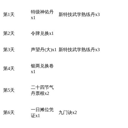
特级神佑丹
第1天
新特技武学熟练丹x3
x1
第2天
令牌兑换x1
第3天
声望丹(大)x1
新特技武学熟练丹x3
银两兑换卷
第4天
x1
二十四节气
第5天
丹票根x2
一日摊位凭
第6天
九门诀x2
证x1