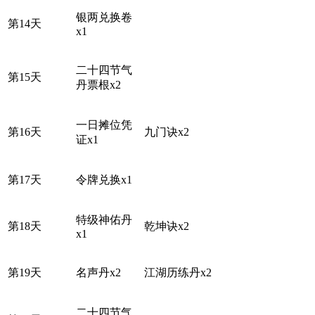
银两兑换卷
第14天
x1
二十四节气
第15天
丹票根x2
一日摊位凭
第16天
九门诀x2
证x1
第17天
令牌兑换x1
特级神佑丹
第18天
乾坤诀x2
x1
第19天
名声丹x2
江湖历练丹x2
二十四节气