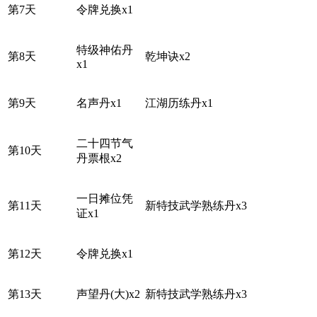
第7天
令牌兑换x1
特级神佑丹
第8天
乾坤诀x2
x1
第9天
名声丹x1
江湖历练丹x1
二十四节气
第10天
丹票根x2
一日摊位凭
第11天
新特技武学熟练丹x3
证x1
第12天
令牌兑换x1
第13天
声望丹(大)x2
新特技武学熟练丹x3