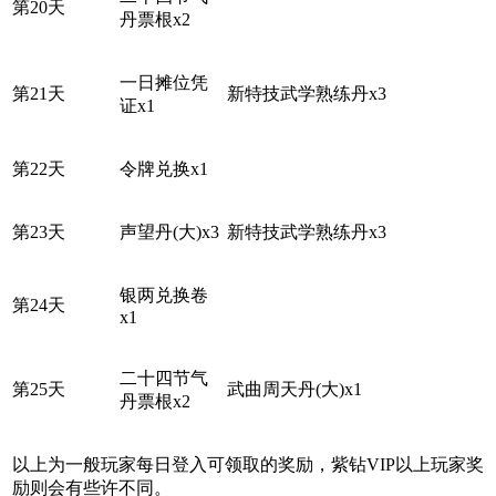
第20天
丹票根x2
一日摊位凭
第21天
新特技武学熟练丹x3
证x1
第22天
令牌兑换x1
第23天
声望丹(大)x3
新特技武学熟练丹x3
银两兑换卷
第24天
x1
二十四节气
第25天
武曲周天丹(大)x1
丹票根x2
以上为一般玩家每日登入可领取的奖励，紫钻VIP以上玩家奖
励则会有些许不同。