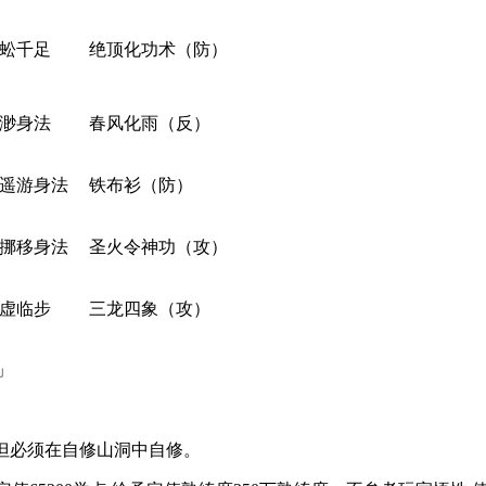
蚣千足
绝顶化功术（防）
渺身法
春风化雨（反）
遥游身法
铁布衫（防）
挪移身法
圣火令神功（攻）
虚临步
三龙四象（攻）
」
，但必须在自修山洞中自修。