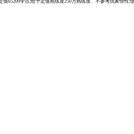
扣定值65200学点;给予定值熟练度250万熟练度、不参考玩家悟