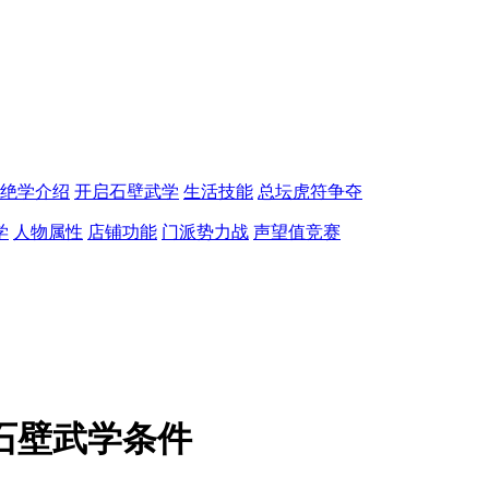
绝学介绍
开启石壁武学
生活技能
总坛虎符争夺
学
人物属性
店铺功能
门派势力战
声望值竞赛
石壁武学条件