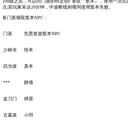
100级之后，可以向门派的特定npc 拿取『椠本』，使用一次
点;若玩家未达20分钟，中途断线则视同使用椠本失败。
各门派领取椠本NPC：
门派
负责发放椠本
NPC
少林寺
悟本
武当派
真本
***
静倩
血刀门
肆原
古墓派
小羽