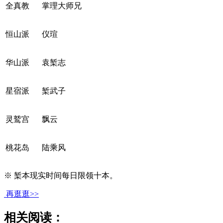
全真教
掌理大师兄
恒山派
仪瑄
华山派
袁椠志
星宿派
椠武子
灵鹫宫
飘云
桃花岛
陆乘风
※ 椠本现实时间每日限领十本。
再逛逛>>
相关阅读：