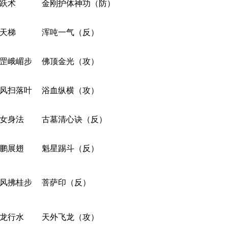
跃术
金刚护体神功（防）
天梯
浑吨一气（反）
罡峨嵋步
佛顶金光（攻）
风扫落叶
浴血纵横（攻）
女身法
古墓清心诀（反）
鹏展翅
魁星踢斗（反）
风拂桂步
菩萨印（反）
龙行水
天外飞龙（攻）