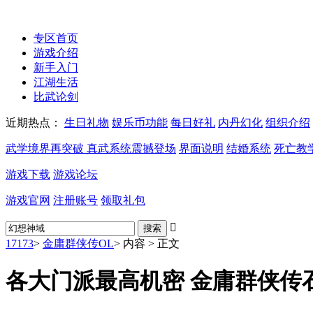
17173-金庸群侠传
jxqxz.17173.com
专区首页
游戏介绍
新手入门
江湖生活
比武论剑
近期热点：
生日礼物
娱乐币功能
每日好礼
内丹幻化
组织介绍
武学境界再突破 真武系统震撼登场
界面说明
结婚系统
死亡教
游戏下载
游戏论坛
游戏官网
注册账号
领取礼包

17173
>
金庸群侠传OL
>
内容
>
正文
各大门派最高机密 金庸群侠传