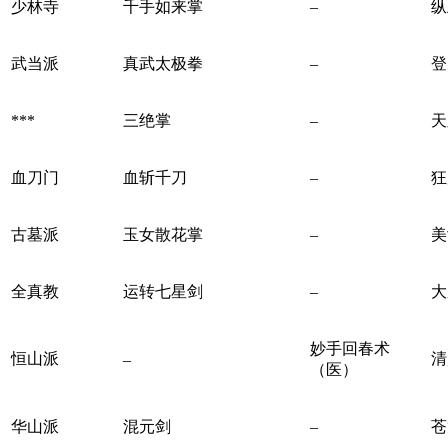
少林寺
千手如来掌
–
纵
武当派
真武太极拳
–
登
***
三绝掌
–
天
血刀门
血斩千刀
–
狂
古墓派
玉女散花掌
–
美
全真教
运转七星剑
–
大
妙手回春术
恒山派
清
–
（医）
华山派
混元剑
–
苍