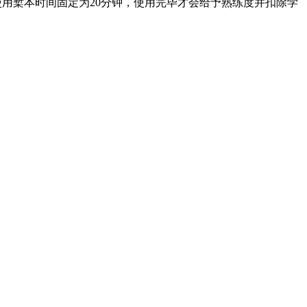
性;使用椠本时间固定为20分钟，使用完毕才会给予熟练度并扣除学