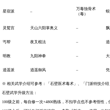
万毒蚀骨术
星宿派
蜈
–
（毒）
灵鹫宫
天山六阳掌奥义
–
飘
丐帮
夜叉棍法
–
逍
明教
九阳神拳
–
大
逍遥派
逍遥御风
–
凭
※ 相关武学介绍可参考：「石壁医术毒术」、「门派特技介绍
石壁武学升级方法：
100级之前，每自修一次+4800熟练，不扣学点也不参考悟性