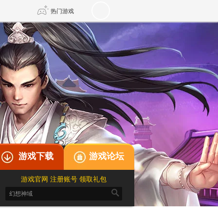
热门游戏
DNF
传奇4
剑网3旗舰版
新天龙八部
自由
诛仙世界
仙剑世界
游戏下载
游戏论坛
游戏官网
注册账号
领取礼包
