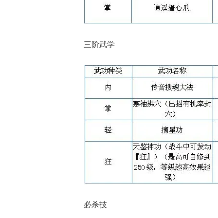
三阶武学
必杀技