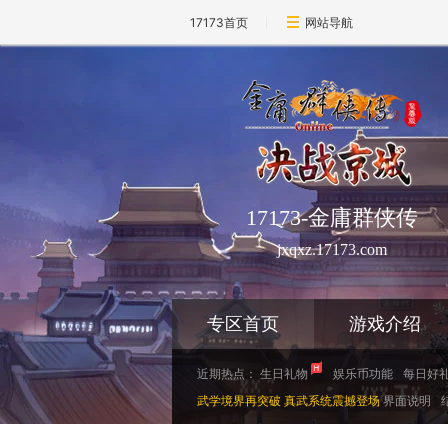
17173首页
网站导航
17173-金庸群侠传
jxqxz.17173.com
专区首页
游戏介绍
近期热点：
生日礼物
娱乐币功能
每日好
武学境界再突破 真武系统震撼登场
界面说明