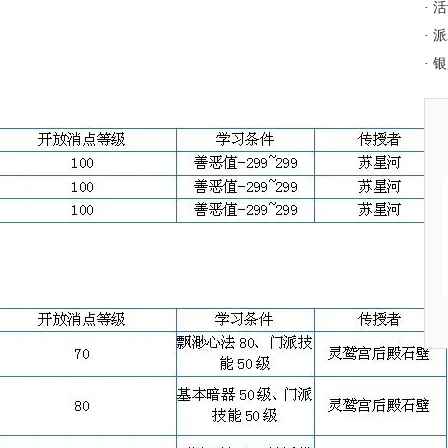
·
活
·
派
·
银