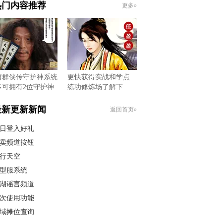
热门内容推荐
更多»
庸群侠传守护神系统
更快获得实战和学点
多可拥有2位守护神
练功修炼场了解下
最新更新新闻
返回首页»
日登入好礼
卖频道按钮
行天空
型服系统
湖谣言频道
次使用功能
域摊位查询