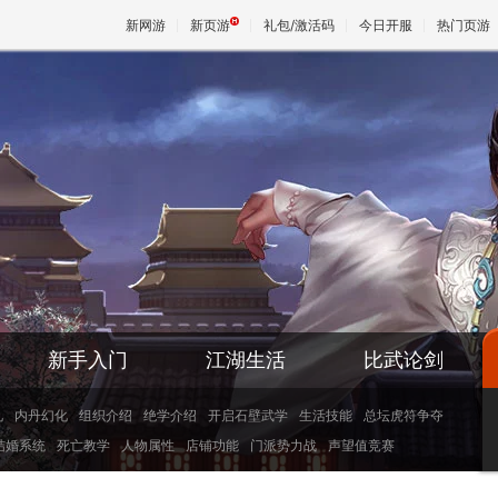
新网游
新页游
礼包/激活码
今日开服
热门页游
魔兽
天堂
王权与
新手入门
江湖生活
比武论剑
礼
内丹幻化
组织介绍
绝学介绍
开启石壁武学
生活技能
总坛虎符争夺
结婚系统
死亡教学
人物属性
店铺功能
门派势力战
声望值竞赛