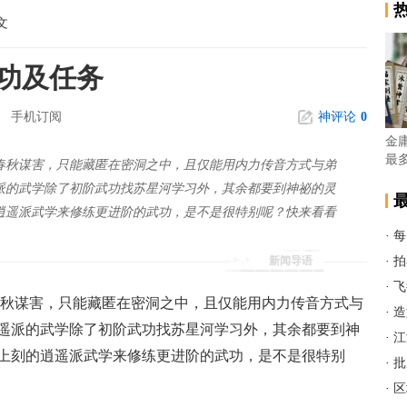
文
功及任务
手机订阅
神评论
0
金
最
春秋谋害，只能藏匿在密洞之中，且仅能用内力传音方式与弟
派的武学除了初阶武功找苏星河学习外，其余都要到神祕的灵
逍遥派武学来修练更进阶的武功，是不是很特别呢？快来看看
·
每
新闻导语
·
拍
·
飞
春秋谋害，只能藏匿在密洞之中，且仅能用内力传音方式与
·
造
遥派的武学除了初阶武功找苏星河学习外，其余都要到神
·
江
上刻的逍遥派武学来修练更进阶的武功，是不是很特别
·
批
·
区