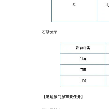
石壁武学
【逍遥派门派重要任务】