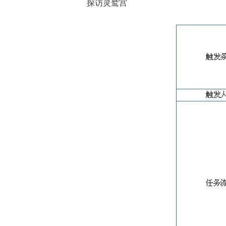
探访灵鹫宫