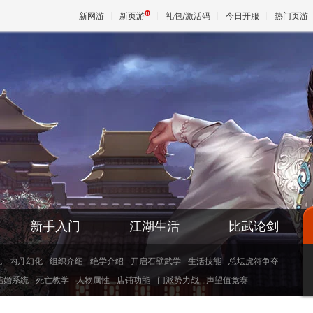
新网游
新页游
礼包/激活码
今日开服
热门页游
魔兽
天堂
王权与
新手入门
江湖生活
比武论剑
礼
内丹幻化
组织介绍
绝学介绍
开启石壁武学
生活技能
总坛虎符争夺
结婚系统
死亡教学
人物属性
店铺功能
门派势力战
声望值竞赛