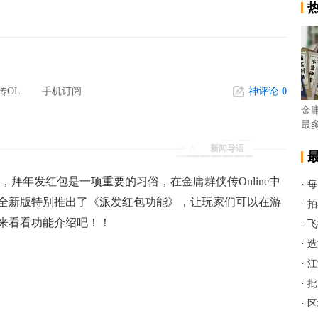
传OL
手机订阅
神评论
0
金
最
新闻导语
，拜年发红包是一项重要的习俗，在金庸群侠传Online中
·
每
全新版特别推出了《派发红包功能》，让玩家们可以在游
·
拍
来看看功能介绍吧！！
·
飞
·
造
·
江
·
批
·
区