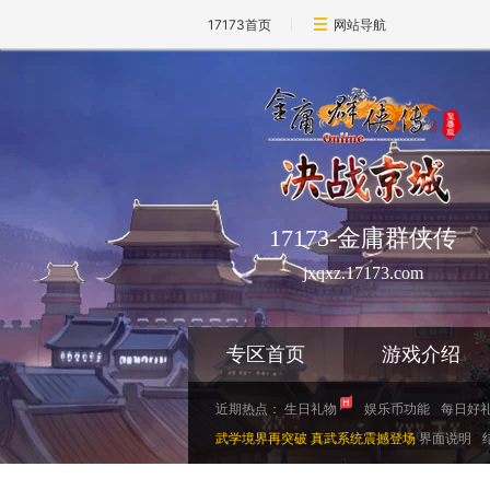
17173首页
网站导航
17173-金庸群侠传
jxqxz.17173.com
专区首页
游戏介绍
近期热点：
生日礼物
娱乐币功能
每日好
武学境界再突破 真武系统震撼登场
界面说明