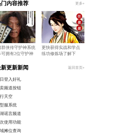
热门内容推荐
更多»
庸群侠传守护神系统
更快获得实战和学点
多可拥有2位守护神
练功修炼场了解下
最新更新新闻
返回首页»
日登入好礼
卖频道按钮
行天空
型服系统
湖谣言频道
次使用功能
域摊位查询