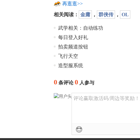
再逛逛>>
相关阅读：
金庸
，
群侠传
，
OL
武学相关：自动练功
每日登入好礼
拍卖频道按钮
飞行天空
造型服系统
0
0
条评论
人参与
评论赢取激活码/周边等奖励！加群