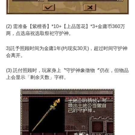
(2) 需准备【紫檀香】*10+【上品莲花】*3+金庸币360万
两，点选庙祝选取祭祀守护神。
3)託予照顾时间为金庸1年(约现实30天)，超过时间守护神
会离开。
(3) 託付照顾时，玩家身上〝守护神象徵物〞仍在，但物品
上会显示「剩余天数」字样。