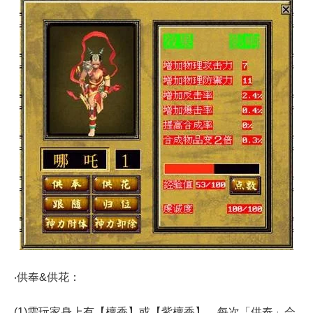
‧供奉&供花：
(1)需玩家身上有【檀香】或【紫檀香】，每次「供奉」会