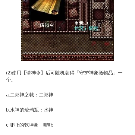
(2)使用【请神令】后可随机获得「守护神象徵物品」一
个。
a.二郎神之戟：二郎神
b.水神的琉璃瓶：水神
c.哪吒的乾坤圈：哪吒