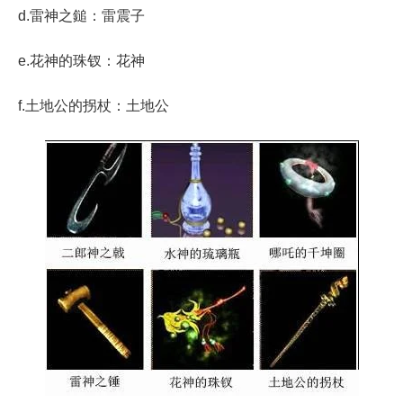
d.雷神之鎚：雷震子
e.花神的珠钗：花神
f.土地公的拐杖：土地公