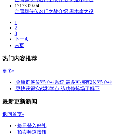
17173
09-04
金庸群侠传名门之战介绍 黑木崖之役
1
2
3
下一页
末页
热门内容推荐
更多»
金庸群侠传守护神系统 最多可拥有2位守护神
更快获得实战和学点 练功修炼场了解下
最新更新新闻
返回首页»
·
每日登入好礼
·
拍卖频道按钮