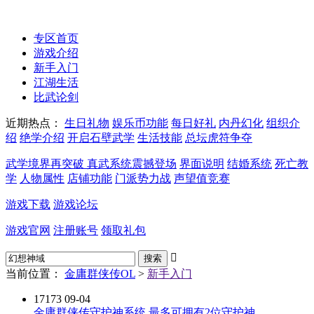
17173-金庸群侠传
jxqxz.17173.com
专区首页
游戏介绍
新手入门
江湖生活
比武论剑
近期热点：
生日礼物
娱乐币功能
每日好礼
内丹幻化
组织介
绍
绝学介绍
开启石壁武学
生活技能
总坛虎符争夺
武学境界再突破 真武系统震撼登场
界面说明
结婚系统
死亡教
学
人物属性
店铺功能
门派势力战
声望值竞赛
游戏下载
游戏论坛
游戏官网
注册账号
领取礼包

当前位置：
金庸群侠传OL
>
新手入门
17173
09-04
金庸群侠传守护神系统 最多可拥有2位守护神