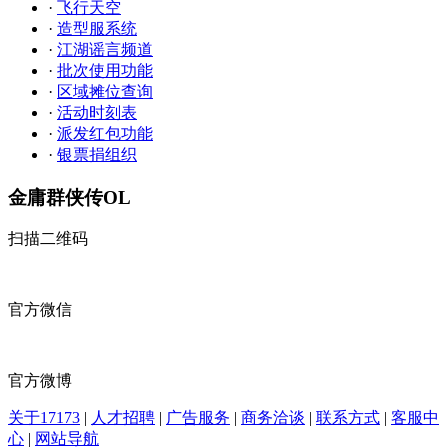
·
飞行天空
·
造型服系统
·
江湖谣言频道
·
批次使用功能
·
区域摊位查询
·
活动时刻表
·
派发红包功能
·
银票捐组织
金庸群侠传OL
扫描二维码
官方微信
官方微博
关于17173
|
人才招聘
|
广告服务
|
商务洽谈
|
联系方式
|
客服中
心
|
网站导航