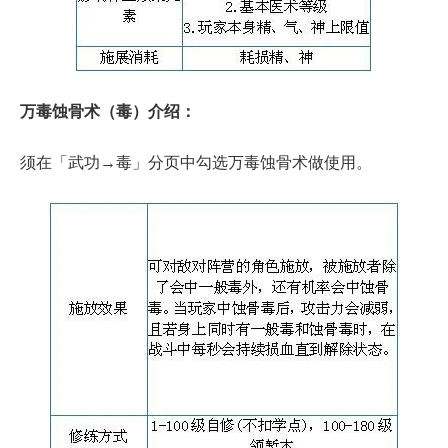
万毒蚀骨术（毒）介绍：
须在「武功→毒」分页中勾选万毒蚀骨术做使用。