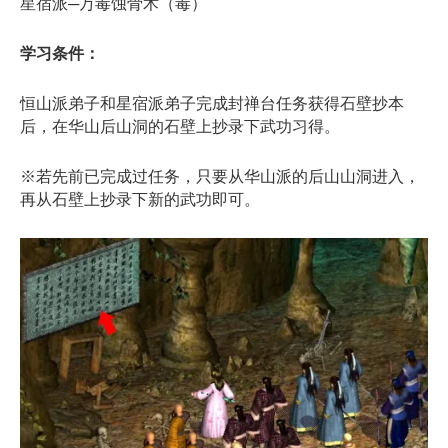
星宿派─万毒蚀骨术（毒）
学习条件：
恒山派弟子和星宿派弟子完成封禅台任务获得石壁抄本
后，在华山后山洞的石壁上抄录下武功习得。
※若先前已完成过任务，只要从华山派的后山山洞进入，
再从石壁上抄录下新的武功即可。