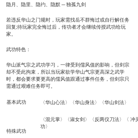
隐月、隐里、隐礿、隐默 ─ 独孤九剑
若违反华山之门规时，玩家需找岳不群悔过或自行解任务
回复;待玩家完全悔过后，传功者才会继续传授武功给玩
家。
武功特色：
华山派气宗之武功学习，一律受到儒风值的影响，但剑宗
却不受此拘束，所以当玩家欲学华山气宗更高深之武学
时，都会要求要更高的儒风值跟通过事件任务，但剑宗只
需通过艰难任务即可。
基本武功
〈华山心法〉〈华山身法〉〈华山剑法〉
〈混元掌〉〈淑女剑〉〈反两仪刀法〉〈 冲
功〉
特殊武功