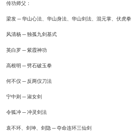
传功师父：
梁发 ─ 华山心法、华山身法、华山剑法、混元掌、伏虎拳
风清杨 ─ 独孤九剑基式
英白罗 ─ 紫霞神功
高根明 ─ 劈石破玉拳
何不仪 ─ 反两仪刀法
宁中则 ─ 淑女剑
令狐冲 ─ 冲灵剑法
袁不环、剑坤、剑隐 ─ 夺命连环三仙剑