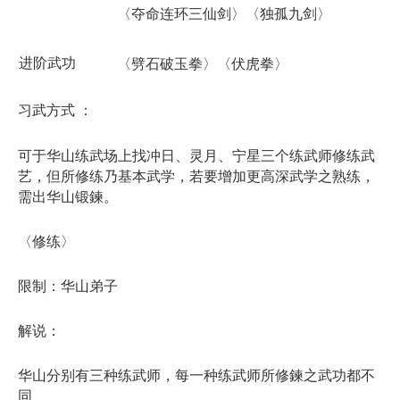
〈夺命连环三仙剑〉〈独孤九剑〉
进阶武功
〈劈石破玉拳〉〈伏虎拳〉
习武方式 ：
可于华山练武场上找冲日、灵月、宁星三个练武师修练武
艺，但所修练乃基本武学，若要增加更高深武学之熟练，
需出华山锻鍊。
〈修练〉
限制：华山弟子
解说：
华山分别有三种练武师，每一种练武师所修鍊之武功都不
同