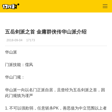
金庸群侠传OL
>
内容
>
正文
五岳剑派之首 金庸群侠传华山派介绍
2018-09-04
17173
华山派
门派技能：儒风
华山门规：
华山派一向以名门正派自居，且曾经为五岳剑派之首，因
此门规慎为谨严
1. 不可以强欺弱，任意斩杀PK，善恶值为中立范围以上者