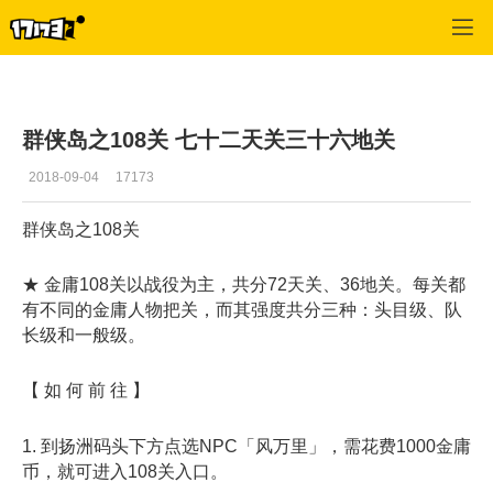
金庸群侠传OL
>
内容
>
正文
群侠岛之108关 七十二天关三十六地关
2018-09-04
17173
群侠岛之108关
★ 金庸108关以战役为主，共分72天关、36地关。每关都
有不同的金庸人物把关，而其强度共分三种：头目级、队
长级和一般级。
【 如 何 前 往 】
1. 到扬洲码头下方点选NPC「风万里」，需花费1000金庸
币，就可进入108关入口。