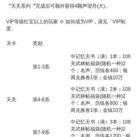
〝天关系列〞完成后可额外获得4颗声望丹(大)。
VIP等级红宝以上的玩家 ※ 如何成为VIP，请见「VIP制
度」
奖励
关卡
中记忆天书（满）
1
本；
108
关武林帖福袋
(
随机一种
)2
第
1-3
系
个；名声、历练各
400
；银
两兑换卷
1
张；金钱
10
万
中记忆天书（满）
2
本；
108
关武林帖福袋
(
随机一种
)2
天关
第
4-6
系
个；名声、历练各
800
；银
两兑换卷
1
张；金钱
10
万
中记忆天书（满）
3
本；
108
关武林帖福袋
(
随机一种
)2
第
7-9
系
个；名声、历练各
1200
；银