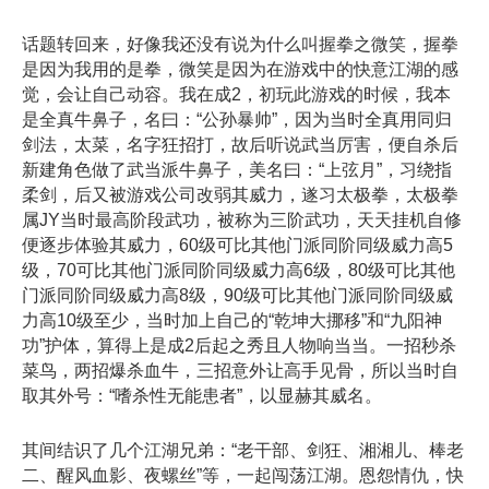
话题转回来，好像我还没有说为什么叫握拳之微笑，握拳
是因为我用的是拳，微笑是因为在游戏中的快意江湖的感
觉，会让自己动容。我在成2，初玩此游戏的时候，我本
是全真牛鼻子，名曰：“公孙暴帅”，因为当时全真用同归
剑法，太菜，名字狂招打，故后听说武当厉害，便自杀后
新建角色做了武当派牛鼻子，美名曰：“上弦月”，习绕指
柔剑，后又被游戏公司改弱其威力，遂习太极拳，太极拳
属JY当时最高阶段武功，被称为三阶武功，天天挂机自修
便逐步体验其威力，60级可比其他门派同阶同级威力高5
级，70可比其他门派同阶同级威力高6级，80级可比其他
门派同阶同级威力高8级，90级可比其他门派同阶同级威
力高10级至少，当时加上自己的“乾坤大挪移”和“九阳神
功”护体，算得上是成2后起之秀且人物响当当。一招秒杀
菜鸟，两招爆杀血牛，三招意外让高手见骨，所以当时自
取其外号：“嗜杀性无能患者”，以显赫其威名。
其间结识了几个江湖兄弟：“老干部、剑狂、湘湘儿、棒老
二、醒风血影、夜螺丝”等，一起闯荡江湖。恩怨情仇，快