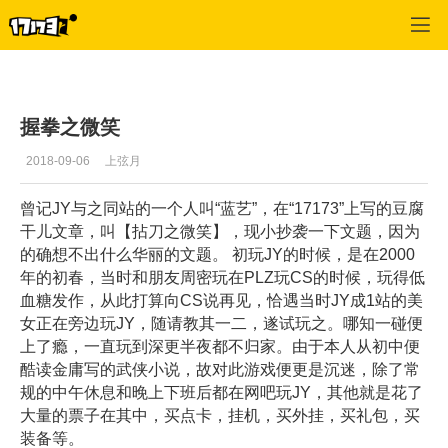
金庸群侠传OL
>
内容
>
正文
握拳之微笑
2018-09-06
上弦月
曾记JY与之同站的一个人叫“蓝艺”，在“17173”上写的豆腐
干儿文章，叫【拈刀之微笑】，现小抄袭一下文题，因为
的确想不出什么华丽的文题。 初玩JY的时候，是在2000
年的初春，当时和朋友周密玩在PLZ玩CS的时候，玩得低
血糖发作，从此打算向CS说再见，恰遇当时JY成1站的美
女正在旁边玩JY，随请教其一二，遂试玩之。哪知一碰便
上了瘾，一直玩到深更半夜都不归家。由于本人从初中便
酷读金庸写的武侠小说，故对此游戏便更是沉迷，除了常
规的中午休息和晚上下班后都在网吧玩JY，其他就是花了
大量的票子在其中，买点卡，挂机，买外挂，买礼包，买
装备等。